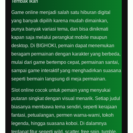
Tembak Ikan
Game online menjadi salah satu hiburan digital
yang banyak dipilih karena mudah dimainkan,
punya banyak variasi tema, dan bisa dinikmati
kapan saja melalui perangkat mobile maupun
desktop. Di BIGHOKI, pemain dapat menemukan
beragam permainan dengan karakter yang berbeda,
mulai dari game bertempo cepat, permainan santai,
sampai game interaktif yang menghadirkan suasana
seperti bermain langsung di meja permainan.
Slot online cocok untuk pemain yang menyukai
putaran singkat dengan visual menarik. Setiap judul
biasanya membawa tema sendiri, seperti kerajaan
fantasi, petualangan, permen warna-warni, tokoh
legenda, hingga suasana koboi. Di dalamnya
terdapat fitur seperti wild, scatter, free spin, tumble,