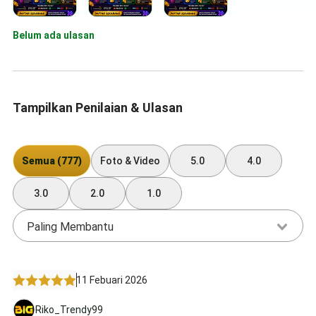
Belum ada ulasan
Tampilkan Penilaian & Ulasan
Semua (777)
Foto & Video
5.0
4.0
3.0
2.0
1.0
Paling Membantu
11 Febuari 2026
Riko_Trendy99