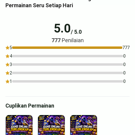
Permainan Seru Setiap Hari
5.0
/ 5.0
777
Penilaian
5
777
4
0
3
0
2
0
1
0
Cuplikan Permainan