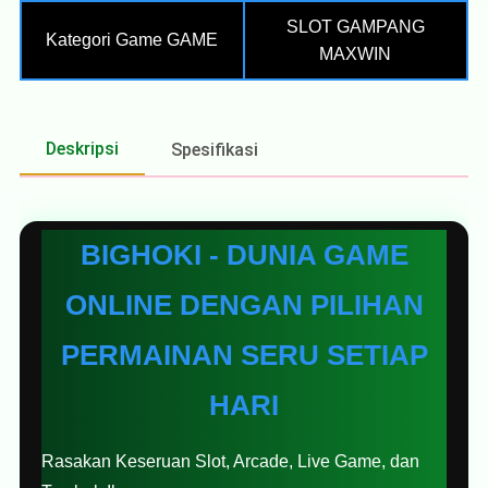
SLOT GAMPANG
Kategori Game GAME
MAXWIN
Deskripsi
Spesifikasi
BIGHOKI - DUNIA GAME
ONLINE DENGAN PILIHAN
PERMAINAN SERU SETIAP
HARI
Rasakan Keseruan Slot, Arcade, Live Game, dan