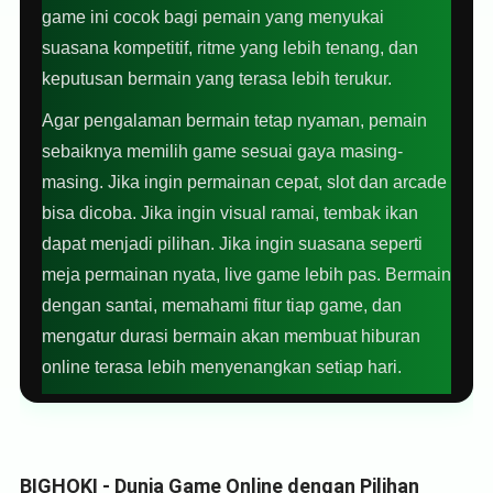
game ini cocok bagi pemain yang menyukai
suasana kompetitif, ritme yang lebih tenang, dan
keputusan bermain yang terasa lebih terukur.
Agar pengalaman bermain tetap nyaman, pemain
sebaiknya memilih game sesuai gaya masing-
masing. Jika ingin permainan cepat, slot dan arcade
bisa dicoba. Jika ingin visual ramai, tembak ikan
dapat menjadi pilihan. Jika ingin suasana seperti
meja permainan nyata, live game lebih pas. Bermain
dengan santai, memahami fitur tiap game, dan
mengatur durasi bermain akan membuat hiburan
online terasa lebih menyenangkan setiap hari.
BIGHOKI - Dunia Game Online dengan Pilihan