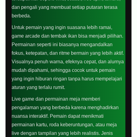
dan pengali yang membuat setiap putaran terasa
berbeda.
Untuk pemain yang ingin suasana lebih ramai,
game arcade dan tembak ikan bisa menjadi pilihan.
Permainan seperti ini biasanya mengandalkan
fokus, ketepatan, dan ritme bermain yang lebih aktif.
Visualnya penuh warna, efeknya cepat, dan alurnya
mudah dipahami, sehingga cocok untuk pemain
yang ingin hiburan ringan tanpa harus mempelajari
aturan yang terlalu rumit.
Live game dan permainan meja memberi
pengalaman yang berbeda karena menghadirkan
nuansa interaktif. Pemain dapat menikmati
permainan kartu, roda keberuntungan, atau meja
live dengan tampilan yang lebih realistis. Jenis