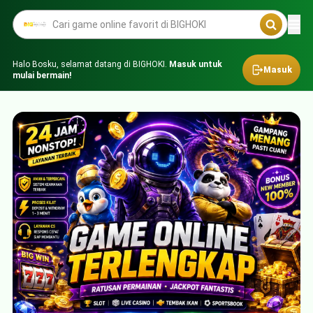
Halo Bosku, selamat datang di BIGHOKI.
Masuk untuk
Masuk
mulai bermain!