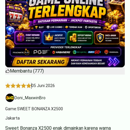
Membantu (777)
05 Juni 2026
Doni_MaxwinBro
Game:SWEET BONANZA X2500
Jakarta
Sweet Bonanza X2500 enak dimainkan karena warna