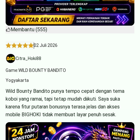
Membantu (555)
02 Juli 2026
Citra_Hoki88
Game:WILD BOUNTY BANDITO
Yogyakarta
Wild Bounty Bandito punya tempo cepat dengan tema
koboi yang ramai, tapi tetap mudah diikuti. Saya suka
karena fitur putaran bonusnya terasa jelas dan akses
mobile BIGHOKI tidak membuat layar penuh sesak.