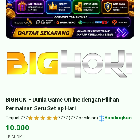
BIGHOKI - Dunia Game Online dengan Pilihan
Permainan Seru Setiap Hari
Bandingkan
Terjual 777
7777 (777 penilaian)
10.000
BIGHOKI