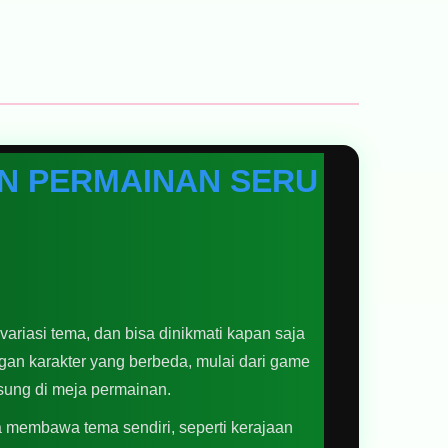
AN PERMAINAN SERU
ariasi tema, dan bisa dinikmati kapan saja
n karakter yang berbeda, mulai dari game
sung di meja permainan.
a membawa tema sendiri, seperti kerajaan