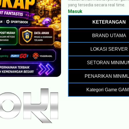
yang tersedia secara real time.
Masuk
KETERANGAN
BRAND UTAMA
LOKASI SERVER
SETORAN MINIMU
PENARIKAN MINIM
Kategori Game GA