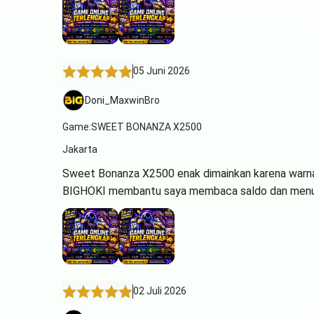
05 Juni 2026
Doni_MaxwinBro
Game:SWEET BONANZA X2500
Jakarta
Sweet Bonanza X2500 enak dimainkan karena warna p
BIGHOKI membantu saya membaca saldo dan menu
02 Juli 2026