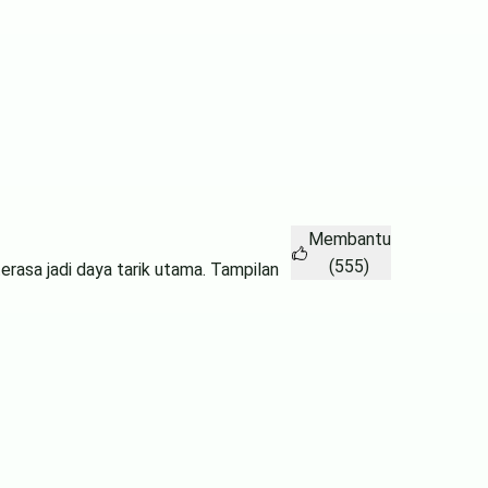
Membantu
(555)
rasa jadi daya tarik utama. Tampilan