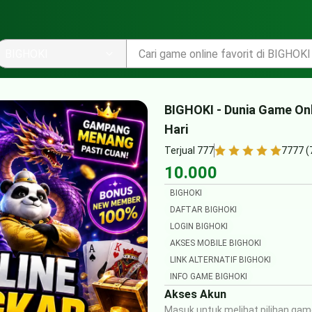
BIGHOKI
BIGHOKI - Dunia Game Onl
Hari
Terjual 777
7777 (
10.000
BIGHOKI
DAFTAR BIGHOKI
LOGIN BIGHOKI
AKSES MOBILE BIGHOKI
LINK ALTERNATIF BIGHOKI
INFO GAME BIGHOKI
Akses Akun
Masuk untuk melihat pilihan game