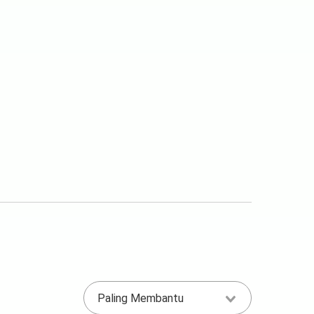
Paling Membantu